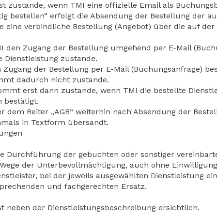
 zustande, wenn TMI eine offizielle Email als Buchungsb
ig bestellen“ erfolgt die Absendung der Bestellung der a
e eine verbindliche Bestellung (Angebot) über die auf der
TMI den Zugang der Bestellung umgehend per E-Mail (Buchu
 Dienstleistung zustande.
n Zugang der Bestellung per E-Mail (Buchungsanfrage) bes
mmt dadurch nicht zustande.
kommt erst dann zustande, wenn TMI die bestellte Dienstle
bestätigt.
unter dem Reiter „AGB“ weiterhin nach Absendung der Bes
mals in Textform übersandt.
gungen
 die Durchführung der gebuchten oder sonstiger vereinbart
 im Wege der Unterbevollmächtigung, auch ohne Einwilligu
stleister, bei der jeweils ausgewählten Dienstleistung ei
prechenden und fachgerechten Ersatz.
ist neben der Dienstleistungsbeschreibung ersichtlich.