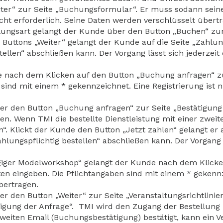
er“ zur Seite „Buchungsformular“. Er muss sodann seine
icht erforderlich. Seine Daten werden verschlüsselt übert
ngsart gelangt der Kunde über den Button „Buchen“ zur B
uttons „Weiter“ gelangt der Kunde auf die Seite „Zahlun
tellen“ abschließen kann. Der Vorgang lässt sich jederzei
e nach dem Klicken auf den Button „Buchung anfragen“ z
sind mit einem * gekennzeichnet. Eine Registrierung ist n
er den Button „Buchung anfragen“ zur Seite „Bestätigung
en. Wenn TMI die bestellte Dienstleistung mit einer zweit
n“. Klickt der Kunde den Button „Jetzt zahlen“ gelangt er 
hlungspflichtig bestellen“ abschließen kann. Der Vorgang 
ägiger Modelworkshop“ gelangt der Kunde nach dem Klicke
n eingeben. Die Pflichtangaben sind mit einem * gekennzei
bertragen.
 den Button „Weiter“ zur Seite „Veranstaltungsrichtlinie
igung der Anfrage“. TMI wird den Zugang der Bestellung 
zweiten Email (Buchungsbestätigung) bestätigt, kann ein V