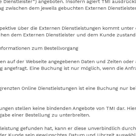
e Dienstleister“) angeboten. Insofern agiert TMI ausdrück
rag zwischen dem jeweils gebuchten Externen Dienstleis
espektive über die Externen Dienstleistungen kommt unte
chen dem Externen Dienstleister und dem Kunde zustand
nformationen zum Bestellvorgang
den auf der Webseite angegebenen Daten und Zeiten oder a
ng angefragt. Eine Buchung ist nur möglich, wenn die Anf
renzten Online Dienstleistungen ist eine Buchung nur bei 
tungen stellen keine bindenden Angebote von TMI dar. Hie
abe einer Bestellung zu unterbreiten.
leistung gefunden hat, kann er diese unverbindlich durch
 der Kunde sein gewünschtes Datum und Uhrzeit auswähle