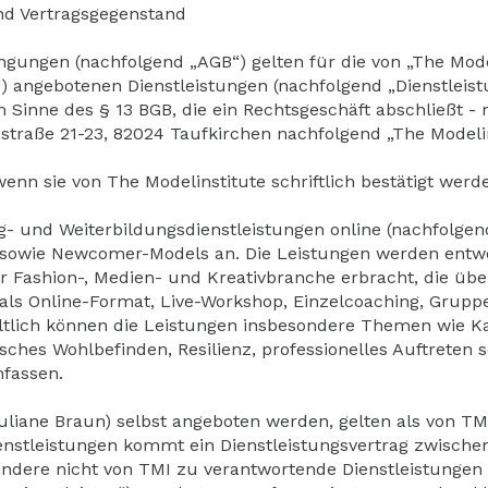
nd Vertragsgegenstand
ngungen (nachfolgend „AGB“) gelten für die von „The Mode
 angebotenen Dienstleistungen (nachfolgend „Dienstleistu
 Sinne des § 13 BGB, die ein Rechtsgeschäft abschließt 
hstraße 21-23, 82024 Taufkirchen nachfolgend „The Modeli
 sie von The Modelinstitute schriftlich bestätigt werd
g- und Weiterbildungsdienstleistungen online (nachfolgend 
s sowie Newcomer-Models an. Die Leistungen werden entw
 Fashion-, Medien- und Kreativbranche erbracht, die übe
als Online-Format, Live-Workshop, Einzelcoaching, Grupp
ich können die Leistungen insbesondere Themen wie Kar
isches Wohlbefinden, Resilienz, professionelles Auftreten 
fassen.
Juliane Braun) selbst angeboten werden, gelten als von TM
Dienstleistungen kommt ein Dienstleistungsvertrag zwis
ndere nicht von TMI zu verantwortende Dienstleistungen 