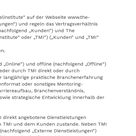
linstitute“ auf der Webseite
www.the-
ngen“) und regeln das Vertragsverhältnis
- nachfolgend „Kunden“) und The
nstitute“ oder „TMI“) („Kunden“ und „TMI“
en.
„Online“) und offline (nachfolgend „Offline“)
eder durch TMI direkt oder durch
r langjährige praktische Branchenerfahrung
enformat oder sonstiges Mentoring-
riereaufbau, Branchenverständnis,
sowie strategische Entwicklung innerhalb der
I direkt angebotene Dienstleistungen
chen TMI und dem Kunden zustande. Neben TMI
(nachfolgend „Externe Dienstleistungen“)