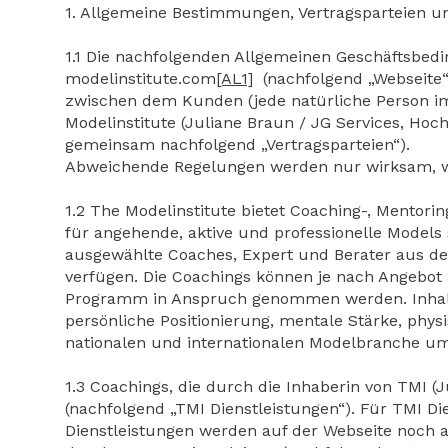
1. Allgemeine Bestimmungen, Vertragsparteien u
1.1 Die nachfolgenden Allgemeinen Geschäftsbedi
modelinstitute.com
[AL1]
(nachfolgend „Webseite“)
zwischen dem Kunden (jede natürliche Person im
Modelinstitute (Juliane Braun / JG Services, Hoc
gemeinsam nachfolgend „Vertragsparteien“).
Abweichende Regelungen werden nur wirksam, wenn
1.2 The Modelinstitute bietet Coaching-, Mentorin
für angehende, aktive und professionelle Model
ausgewählte Coaches, Expert und Berater aus der
verfügen. Die Coachings können je nach Angebot 
Programm in Anspruch genommen werden. Inhaltl
persönliche Positionierung, mentale Stärke, phys
nationalen und internationalen Modelbranche um
1.3 Coachings, die durch die Inhaberin von TMI (
(nachfolgend „TMI Dienstleistungen“). Für TMI 
Dienstleistungen werden auf der Webseite noch a