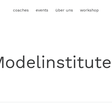
coaches
events
über uns
workshop
odelinstitut