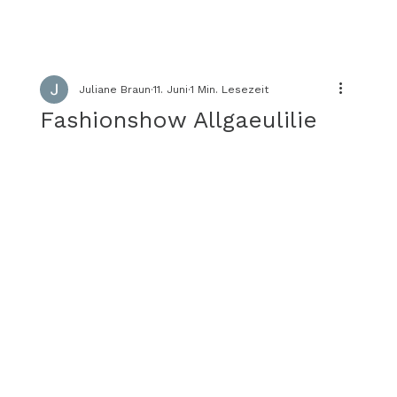
Juliane Braun
11. Juni
1 Min. Lesezeit
Fashionshow Allgaeulilie