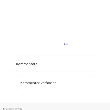
Kommentare
Kommentar verfassen...
Modelinstitute bei der Cocovero
Jubiläumsshow 2026
Kontakt aufnehmen