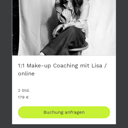
1:1 Make-up Coaching mit Lisa /
online
2 Std.
179
179 €
Euro
Buchung anfragen