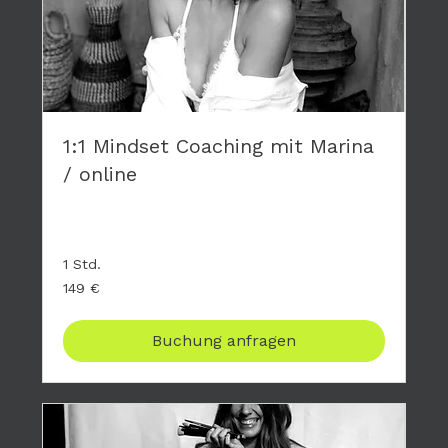
1:1 Mindset Coaching mit Marina
/ online
Privates Coaching - hier geht es nur um DICH
1 Std.
149
149 €
Euro
Buchung anfragen