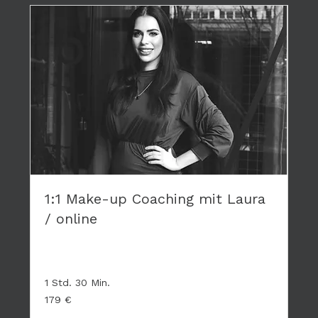
1:1 Make-up Coaching mit Laura
/ online
Privates Coaching - hier geht es nur um DICH
1 Std. 30 Min.
179
179 €
Euro