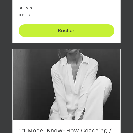
30 Min.
109
109 €
Euro
Buchen
1:1 Model Know-How Coaching /