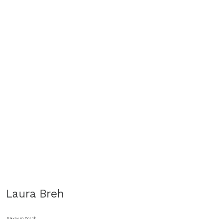
Laura Breh
Make-up Coach