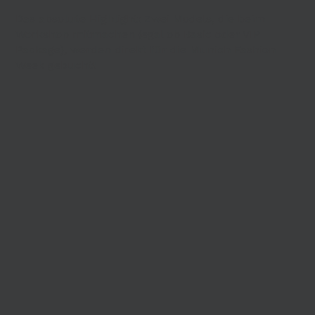
Das absolute Highlight: Zwei Models, die beim
Workshop mitmachen (egal ob Basic oder VIP
Package), werden direkt für die Munich Fashion
Week gebucht!