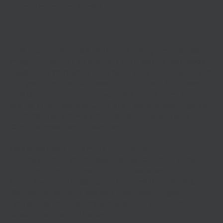
Träumst du von den großen Runways?
The Modelinstitute & Perfect Runway machen es
möglich! Wir laden dich ein zum exklusiven Model
Essentials Workshop – deine direkte Eintrittskarte in
die Welt der Fashion Week in München. An diesem
Tag lernst du nicht nur von den Profis, sondern
stehst direkt vor der Jury, die über die Bookings der
kommenden Shows entscheiden. Das ist deine
Chance, gesehen zu werden!
Das erwartet dich am 27. Juni 2026:
Intensiv-Training: Professionelles Catwalk- & Posing-
Training, um dich perfekt vorzubereiten.
Exklusive Extras: Sedcard-Shooting (VIP-Paket),
Content Creation & weitere Überraschungen.
Das große Casting: Präsentiere dich direkt im
Anschluss der offiziellen Jury.