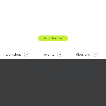
Jetzt buchen
über uns
workshop
events
Starte jetzt Deine Karriere oder bringe sie
auf ein neues Level!
Egal, wo du gerade stehst: Dein Traum von der
Modelbranche ist zum Greifen nah. Unser 4-Day
Model Intensiv Workshop ist exakt darauf
ausgelegt, dich genau dort abzuholen, wo du