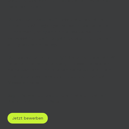
bist, und das Maximum aus deinem Potenzial
herauszuholen.
Du bist komplett neu? Lass die Unsicherheit
hinter dir. Wir legen gemeinsam das perfekte
Fundament, bringen dir die Basics bei und
verpassen dir den nötigen Kickstart für deinen
erfolgreichen Einstieg.
Du hast schon Erfahrung? Bleib nicht stehen! Wir
feilen an deinen Nuancen, professionalisieren
deine Sedcard und pushen deine Skills auf ein
internationales Level, damit du dich von der
Masse abhebst.
Sag uns, wer du bist, und sichere dir deinen
Platz im Rundum-Paket!
Jetzt bewerben