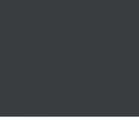
Im Gegenteil. Von jedem einzelnen
Coach durfte ich einfach unglaublich
viel mitnehmen und Einblicke in die
Modelwelt erhaschen, für die man
sonst jahrelang in dieser Branche
tätig sein muss. Und nicht nur das:
Beim Pola- und Sedcardshooting
sowie ersten Jobcastings konnte ich
mein neu erlerntes Wissen auch
gleich anwenden. Für mich eine
einmalige Chance, die man gerade am
Anfang seiner Modelkarriere einfach
nutzen muss!