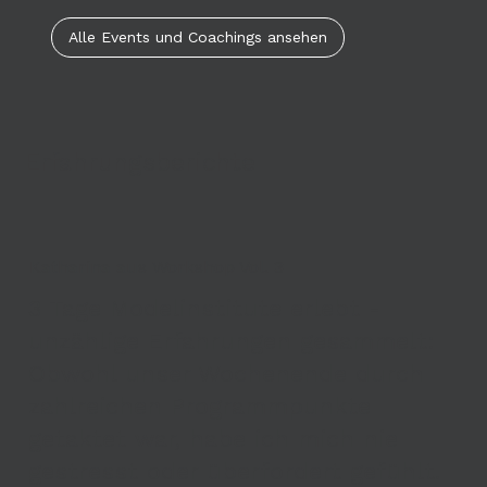
Alle Events und Coachings ansehen
Erfahrungsberichte
Katharina aus Workshop Vol. 3
3 Tage Modelinstitute erlebt -
unzählige Erfahrungen gesammelt:
Obwohl unser Wochenende durch
zahlreichen Programmpunkte
getaktet war, habe ich mich nie
gestresst oder überfordert gefühlt.