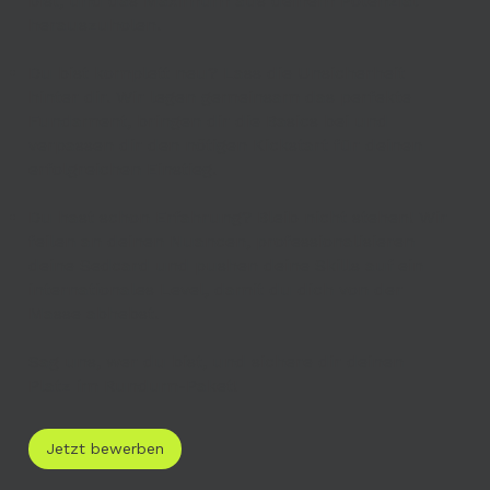
bist, und das Maximum aus deinem Potenzial
herauszuholen.
Du bist komplett neu? Lass die Unsicherheit
hinter dir. Wir legen gemeinsam das perfekte
Fundament, bringen dir die Basics bei und
verpassen dir den nötigen Kickstart für deinen
erfolgreichen Einstieg.
Du hast schon Erfahrung? Bleib nicht stehen! Wir
feilen an deinen Nuancen, professionalisieren
deine Sedcard und pushen deine Skills auf ein
internationales Level, damit du dich von der
Masse abhebst.
Sag uns, wer du bist, und sichere dir deinen
Platz im Rundum-Paket!
Jetzt bewerben