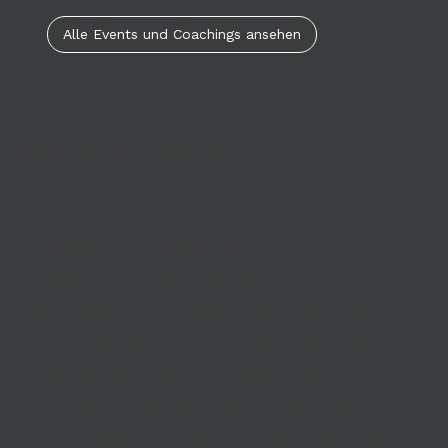
Alle Events und Coachings ansehen
Erfahrungsberichte
Katharina aus Workshop Vol. 3
3 Tage Modelinstitute erlebt -
unzählige Erfahrungen gesammelt:
Obwohl unser Wochenende durch
zahlreichen Programmpunkte
getaktet war, habe ich mich nie
gestresst oder überfordert gefühlt.