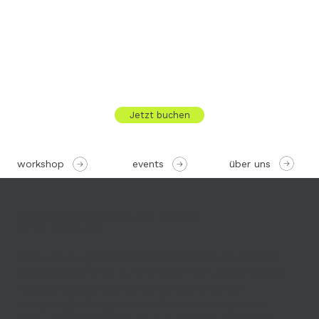
Jetzt buchen
über uns
workshop
events
Starte jetzt Deine Karriere oder bringe sie
auf ein neues Level!
Egal, wo du gerade stehst: Dein Traum von der
Modelbranche ist zum Greifen nah. Unser 4-Day
Model Intensiv Workshop ist exakt darauf
ausgelegt, dich genau dort abzuholen, wo du