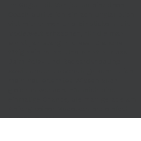
Im Gegenteil. Von jedem einzelnen
Coach durfte ich einfach unglaublich
viel mitnehmen und Einblicke in die
Modelwelt erhaschen, für die man
sonst jahrelang in dieser Branche
tätig sein muss. Und nicht nur das:
Beim Pola- und Sedcardshooting
sowie ersten Jobcastings konnte ich
mein neu erlerntes Wissen auch
gleich anwenden. Für mich eine
einmalige Chance, die man gerade am
Anfang seiner Modelkarriere einfach
nutzen muss!