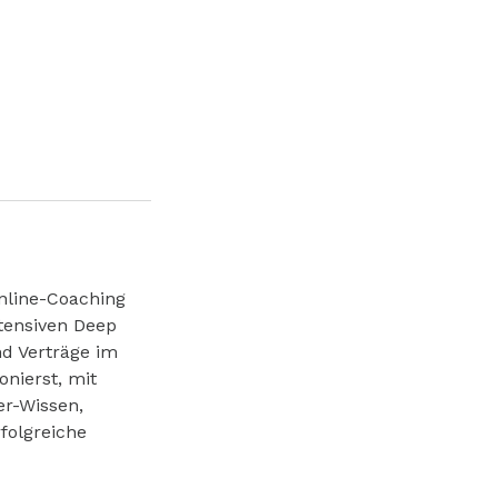
Online-Coaching
ntensiven Deep
nd Verträge im
onierst, mit
er-Wissen,
folgreiche