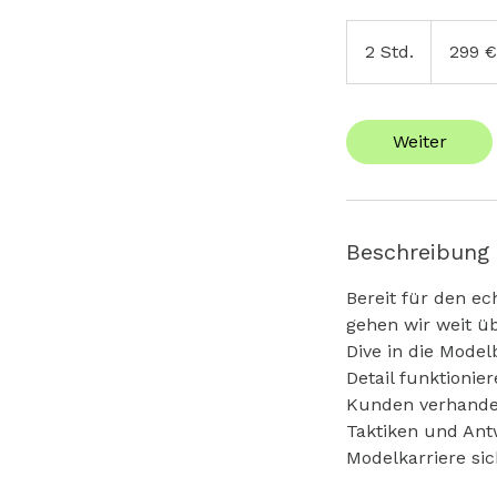
299
Euro
2 Std.
2
299 €
S
t
d
Weiter
.
Beschreibung
Bereit für den ec
gehen wir weit üb
Dive in die Model
Detail funktionie
Kunden verhandel
Taktiken und Antw
Modelkarriere sic