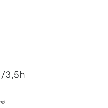
 /3,5h
ng!