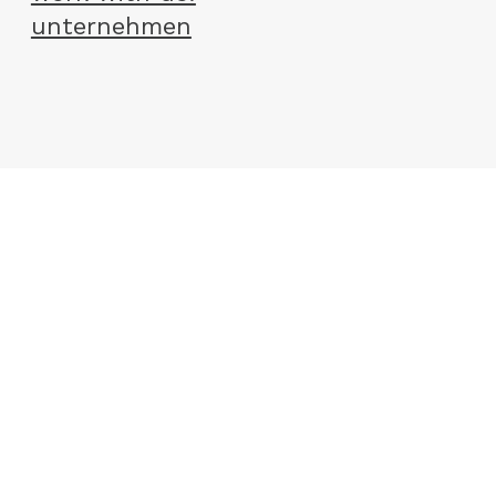
unternehmen
agb
datenschutz
widerrufsbelehrung
impressum