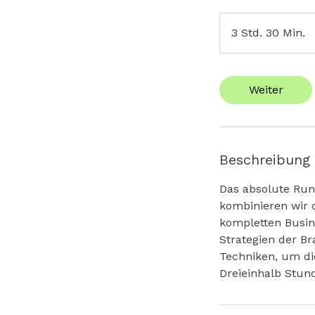
3 Std. 30 Min.
3
S
t
d
Weiter
.
3
0
M
Beschreibung
i
n
Das absolute Run
.
kombinieren wir d
kompletten Busin
Strategien der Br
Techniken, um di
Dreieinhalb Stun