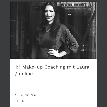
1:1 Make-up Coaching mit Laura
/ online
Privates Coaching - hier geht es nur um DICH
1 Std. 30 Min.
179
179 €
Euro