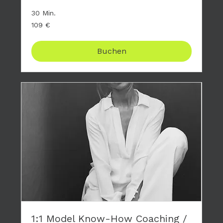
30 Min.
109
109 €
Euro
Buchen
1:1 Model Know-How Coaching /