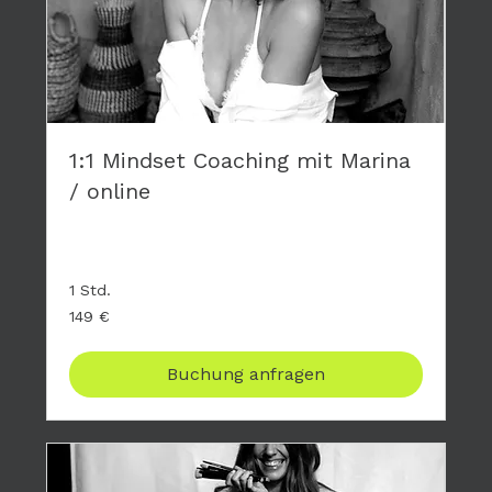
1:1 Mindset Coaching mit Marina
/ online
Privates Coaching - hier geht es nur um DICH
1 Std.
149
149 €
Euro
Buchung anfragen