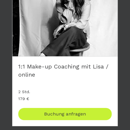
1:1 Make-up Coaching mit Lisa /
online
2 Std.
179
179 €
Euro
Buchung anfragen