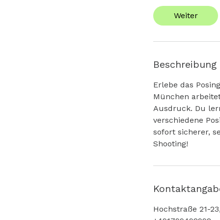
d
Weiter
3
0
M
i
Beschreibung
n
.
Erlebe das Posing
München arbeitet
Ausdruck. Du lern
verschiedene Posi
sofort sicherer, 
Shooting!
Kontaktangab
Hochstraße 21-23