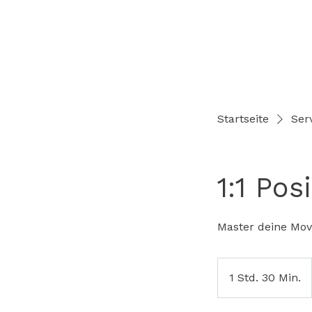
Startseite
Serv
1:1 Po
Master deine Mov
1 Std. 30 Min.
1
S
t