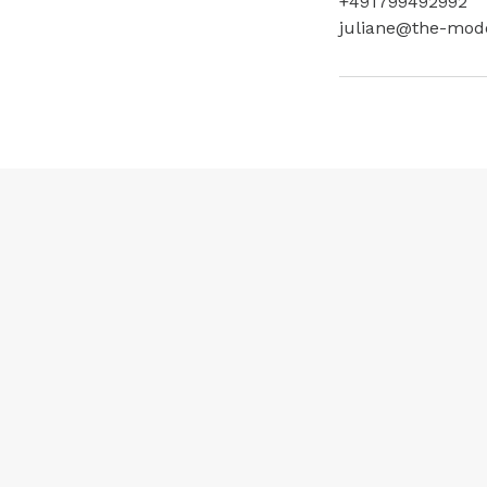
+491799492992
juliane@the-mode