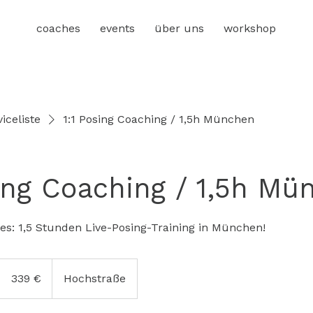
coaches
events
über uns
workshop
iceliste
1:1 Posing Coaching / 1,5h München
sing Coaching / 1,5h Mü
es: 1,5 Stunden Live-Posing-Training in München!
339
Euro
339 €
Hochstraße