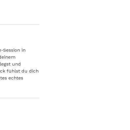
e-Session in
 deinem
blegst und
ck fühlst du dich
stes echtes