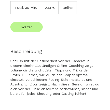
239
Euro
1 Std. 30 Min.
1
239 €
Online
S
t
d
3
Weiter
0
M
i
n
.
Beschreibung
Schluss mit der Unsicherheit vor der Kamera! In
diesem eineinhalbstündigen Online-Coaching zeigt
Juliane dir die wichtigsten Tipps und Tricks der
Profis. Du lernst, wie du deinen Körper optimal
einsetzt, verschiedene Posing-Stile meisterst und
Ausstrahlung pur zeigst. Nach dieser Session wirst du
dich vor der Linse absolut selbstbewusst, sicher und
bereit für jedes Shooting oder Casting fühlen!