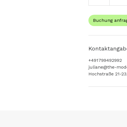
S
t
d
Buchung anfra
Kontaktangab
+491799492992
juliane@the-mode
Hochstraße 21-23