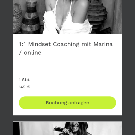
1:1 Mindset Coaching mit Marina
/ online
Privates Coaching - hier geht es nur um DICH
1 Std.
149
149 €
Euro
Buchung anfragen