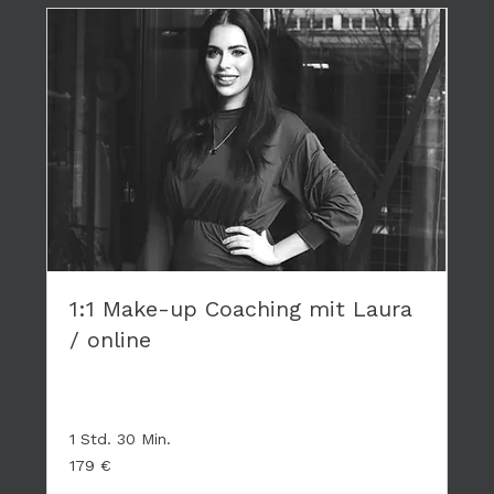
1:1 Make-up Coaching mit Laura
/ online
Privates Coaching - hier geht es nur um DICH
1 Std. 30 Min.
179
179 €
Euro