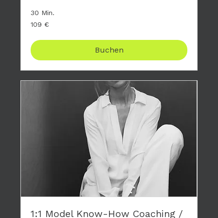
30 Min.
109
109 €
Euro
Buchen
1:1 Model Know-How Coaching /