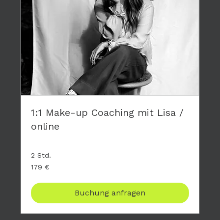
1:1 Make-up Coaching mit Lisa /
online
2 Std.
179
179 €
Euro
Buchung anfragen