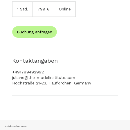
799
Euro
1 Std.
1
799 €
Online
S
t
d
Buchung anfragen
Kontaktangaben
+491799492992
juliane@the-modelinstitute.com
Hochstraße 21-23, Taufkirchen, Germany
Kontakt aufnehmen