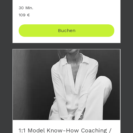
30 Min.
109
109 €
Euro
Buchen
1:1 Model Know-How Coaching /