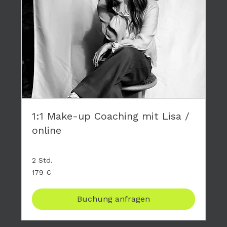
1:1 Make-up Coaching mit Lisa /
online
2 Std.
179
179 €
Euro
Buchung anfragen