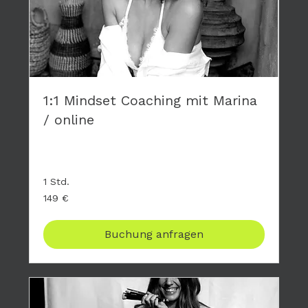
1:1 Mindset Coaching mit Marina
/ online
Privates Coaching - hier geht es nur um DICH
1 Std.
149
149 €
Euro
Buchung anfragen