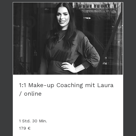
1:1 Make-up Coaching mit Laura
/ online
Privates Coaching - hier geht es nur um DICH
1 Std. 30 Min.
179
179 €
Euro