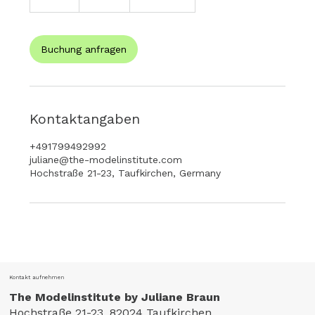
S
t
d
Buchung anfragen
Kontaktangaben
+491799492992
juliane@the-modelinstitute.com
Hochstraße 21-23, Taufkirchen, Germany
Kontakt aufnehmen
The Modelinstitute by Juliane Braun
Hochstraße 21-23, 82024 Taufkirchen