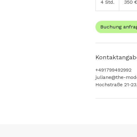
4 Std.
4
350 
S
t
d
Buchung anfra
.
Kontaktangab
+491799492992
juliane@the-mode
Hochstraße 21-23