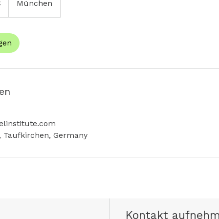
€
München
gen
en
linstitute.com
, Taufkirchen, Germany
Kontakt aufneh