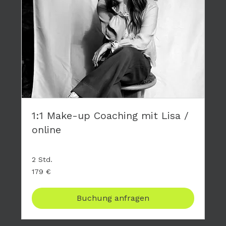
1:1 Make-up Coaching mit Lisa /
online
2 Std.
179
179 €
Euro
Buchung anfragen