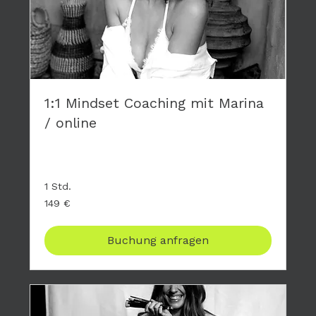
1:1 Mindset Coaching mit Marina
/ online
Privates Coaching - hier geht es nur um DICH
1 Std.
149
149 €
Euro
Buchung anfragen