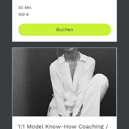
30 Min.
109
109 €
Euro
Buchen
1:1 Model Know-How Coaching /