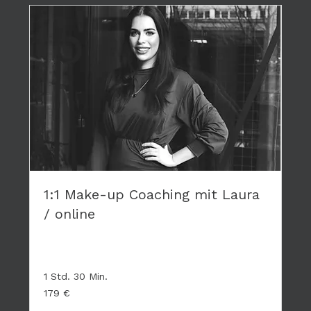
1:1 Make-up Coaching mit Laura
/ online
Privates Coaching - hier geht es nur um DICH
1 Std. 30 Min.
179
179 €
Euro