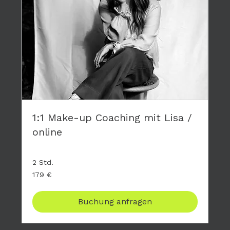
1:1 Make-up Coaching mit Lisa /
online
2 Std.
179
179 €
Euro
Buchung anfragen