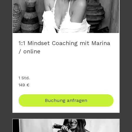
1:1 Mindset Coaching mit Marina
/ online
Privates Coaching - hier geht es nur um DICH
1 Std.
149
149 €
Euro
Buchung anfragen