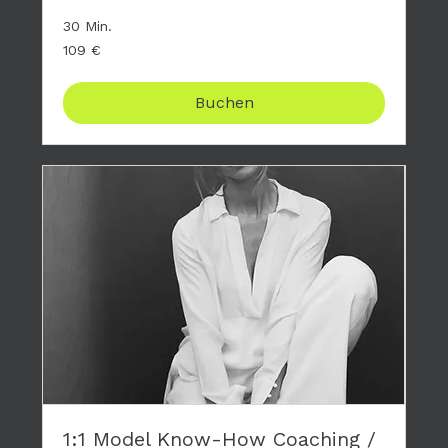
30 Min.
109
109 €
Euro
Buchen
1:1 Model Know-How Coaching /