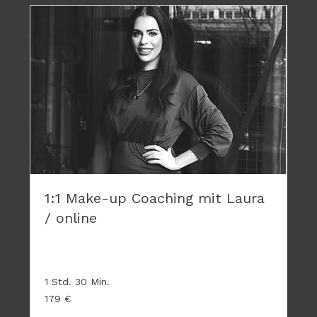
1:1 Make-up Coaching mit Laura
/ online
Privates Coaching - hier geht es nur um DICH
1 Std. 30 Min.
179
179 €
Euro