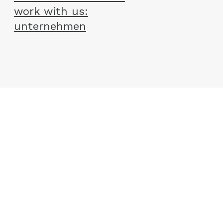
work with us:
unternehmen
agb
datenschutz
widerrufsbelehrung
impressum