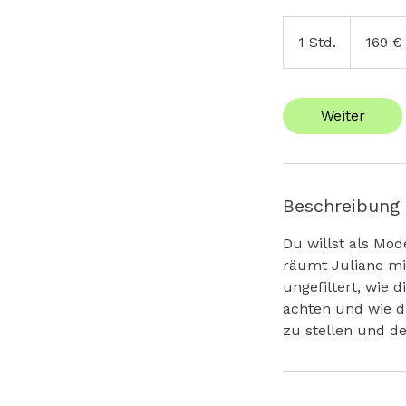
169
Euro
1 Std.
1
169 €
S
t
d
Weiter
Beschreibung
Du willst als Mod
räumt Juliane mi
ungefiltert, wie 
achten und wie du
zu stellen und de