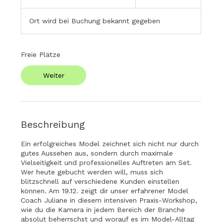
e
g
Ort wird bei Buchung bekannt gegeben
i
n
n
t
Freie Plätze
a
m
Weiter
:
1
9
.
D
Beschreibung
e
z
Ein erfolgreiches Model zeichnet sich nicht nur durch
.
gutes Aussehen aus, sondern durch maximale
Vielseitigkeit und professionelles Auftreten am Set.
Wer heute gebucht werden will, muss sich
blitzschnell auf verschiedene Kunden einstellen
können. Am 19.12. zeigt dir unser erfahrener Model
Coach Juliane in diesem intensiven Praxis-Workshop,
wie du die Kamera in jedem Bereich der Branche
absolut beherrschst und worauf es im Model-Alltag