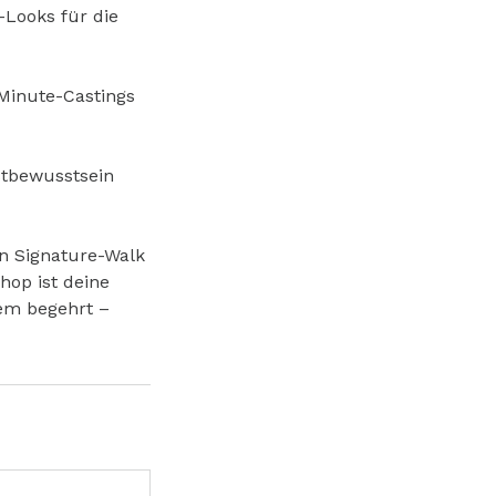
Looks für die
-Minute-Castings
stbewusstsein
en Signature-Walk
hop ist deine
rem begehrt –