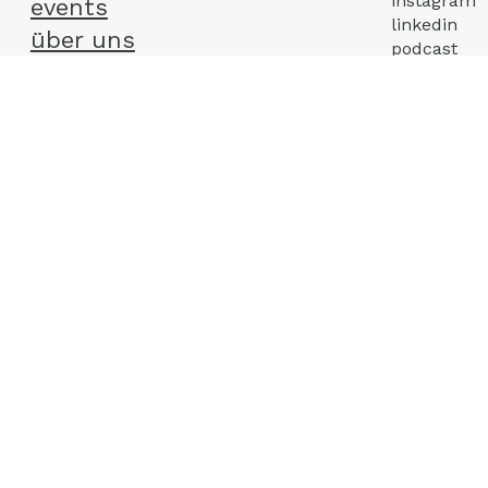
instagram
events
linkedin
über uns
podcast
munich fashion week
tiktok
youtube
work with us: agency
work with us: model
work with us:
unternehmen