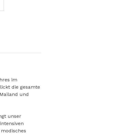
ahres im
lickt die gesamte
 Mailand und
ngt unser
intensiven
n modisches