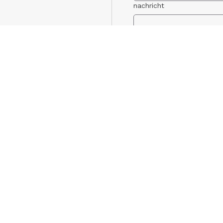
nachricht
(Wir sind keine Agentu