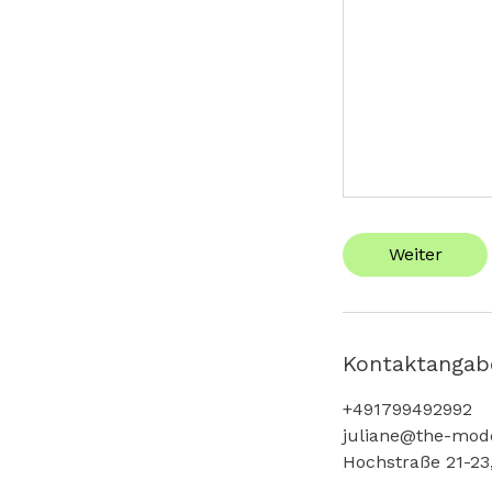
Weiter
Kontaktangab
+491799492992
juliane@the-mode
Hochstraße 21-23