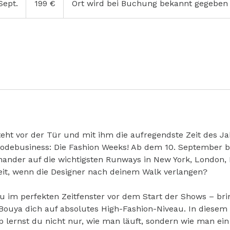
Sept.
B
199 €
Ort wird bei Buchung bekannt gegeben
e
g
i
n
n
t
a
m
:
5
eht vor der Tür und mit ihm die aufregendste Zeit des J
.
Modebusiness: Die Fashion Weeks! Ab dem 10. September b
S
ander auf die wichtigsten Runways in New York, London,
e
reit, wenn die Designer nach deinem Walk verlangen?
p
t
u im perfekten Zeitfenster vor dem Start der Shows – bri
.
ouya dich auf absolutes High-Fashion-Niveau. In diesem 
 lernst du nicht nur, wie man läuft, sondern wie man ei