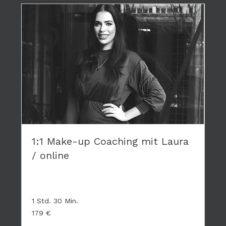
1:1 Make-up Coaching mit Laura
/ online
Privates Coaching - hier geht es nur um DICH
1 Std. 30 Min.
179
179 €
Euro