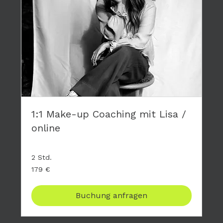
1:1 Make-up Coaching mit Lisa /
online
2 Std.
179
179 €
Euro
Buchung anfragen