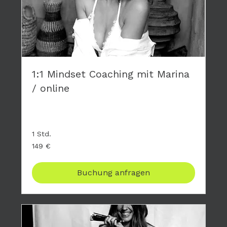
1:1 Mindset Coaching mit Marina
/ online
Privates Coaching - hier geht es nur um DICH
1 Std.
149
149 €
Euro
Buchung anfragen