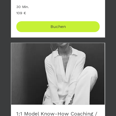
30 Min.
109
109 €
Euro
Buchen
1:1 Model Know-How Coaching /