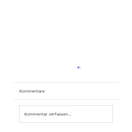
Kommentare
Kommentar verfassen...
Cocovero meets TMI Models