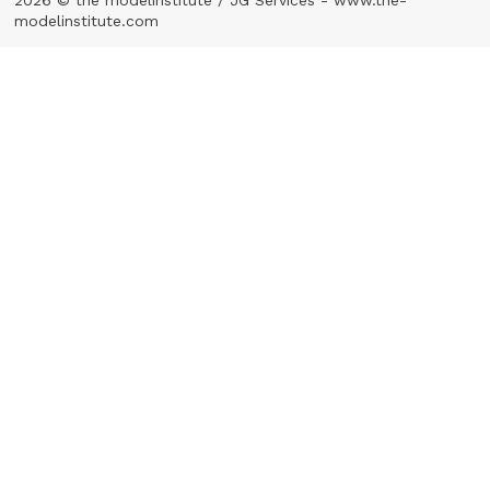
2026 © the modelinstitute / JG Services -
www.the-
modelinstitute.com