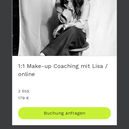
1:1 Make-up Coaching mit Lisa /
online
2 Std.
179
179 €
Euro
Buchung anfragen