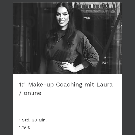
1:1 Make-up Coaching mit Laura
/ online
Privates Coaching - hier geht es nur um DICH
1 Std. 30 Min.
179
179 €
Euro