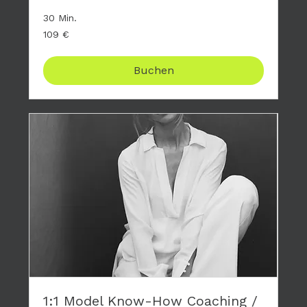
30 Min.
109
109 €
Euro
Buchen
1:1 Model Know-How Coaching /