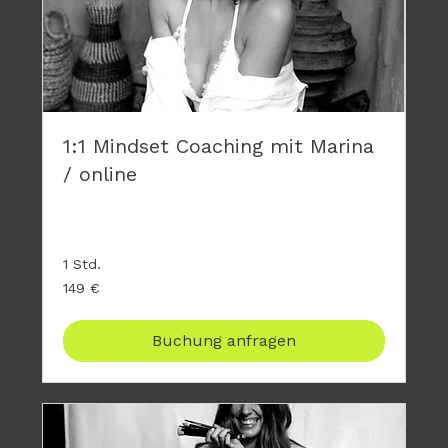
1:1 Mindset Coaching mit Marina
/ online
Privates Coaching - hier geht es nur um DICH
1 Std.
149
149 €
Euro
Buchung anfragen